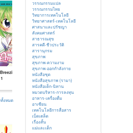
วรรณกรรมแปล
วรรณกรรมไทย
วิทยาการเทคโนโลยี
วิทยาศาสตร์-เทคโนโลยี
ศาสนาและปรัชญา
สังคมศาสตร์
สาธารณสุข
สารคดี-ชีวประวัติ
สารานุกรม
สุขภาพ
สุขภาพ-ความงาม
สุขภาพ-ออกกำลังกาย
Breezing on
ร่ม-เย็น-เป็น-ศพ
ไวยากรณ์เกาหลีเบื้องต้
หนังสือชุด
 1
ที่คุณต้องรู้
หนังสือสุขภาพ (รามา)
หนังสือเด็ก-นิทาน
หมวดบริหาร-การลงทุน
อาหาร-เครื่องดื่ม
ทั้งหมด
อาเซียน
เทคโนโลยีการสื่อสาร
เบ็ดเตล็ด
เรื่องสั้น
แม่และเด็ก